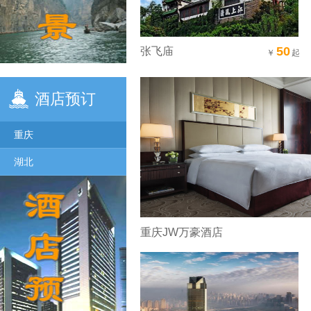
50
张飞庙
￥
起
酒店预订
重庆
湖北
重庆JW万豪酒店