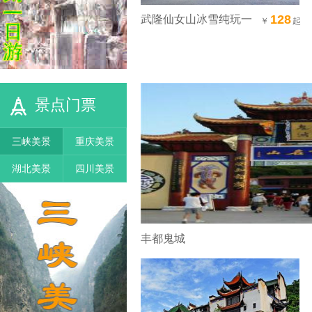
128
武隆仙女山冰雪纯玩一
￥
起
日游[仙女山+滑雪场]
景点门票
三峡美景
重庆美景
湖北美景
四川美景
丰都鬼城