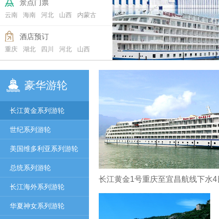
景点门票
云南
海南
河北
山西
内蒙古
酒店预订
重庆
湖北
四川
河北
山西
豪华游轮
长江黄金系列游轮
世纪系列游轮
美国维多利亚系列游轮
总统系列游轮
长江黄金1号重庆至宜昌航线下水4
长江海外系列游轮
华夏神女系列游轮