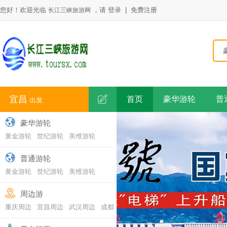
您好！欢迎光临
，请
登录
|
免费注册
长江三峡旅游网
宜昌
首页
豪华游轮
普
出发
豪华游轮
黄金游轮
世纪游轮
美维游轮
普通游轮
黄金游轮
世纪游轮
美维游轮
周边游
重庆周边
宜昌周边
武汉周边
成都
周边