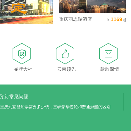
1169
重庆丽思瑞酒店
￥
起
品牌大社
云南领先
款款深情
预订常见问题
重庆到宜昌船票需要多少钱，三峡豪华游轮和普通游船的区别