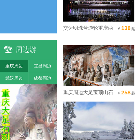
138
交运明珠号游轮重庆两
￥
起
江游看重庆两江夜景
周边游
重庆周边
宜昌周边
武汉周边
成都周边
258
重庆周边大足宝顶山石
￥
起
刻+昌州古城一日游