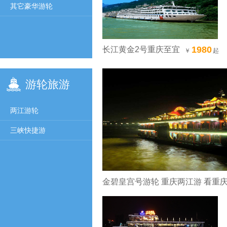
其它豪华游轮
1980
长江黄金2号重庆至宜
￥
起
昌航线下水4日游
游轮旅游
两江游轮
三峡快捷游
金碧皇宫号游轮 重庆两江游 看重