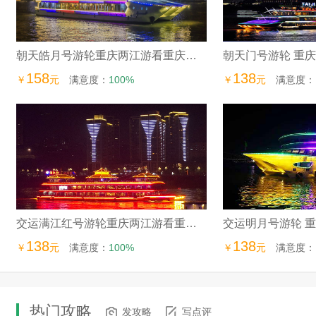
朝天皓月号游轮重庆两江游看重庆两江夜景
158
138
￥
元
满意度：
100%
￥
元
满意度：
交运满江红号游轮重庆两江游看重庆两江夜景
138
138
￥
元
满意度：
100%
￥
元
满意度：
热门攻略
发攻略
写点评