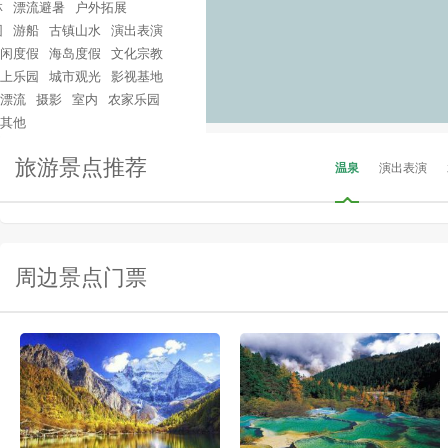
林
漂流避暑
户外拓展
园
游船
古镇山水
演出表演
闲度假
海岛度假
文化宗教
上乐园
城市观光
影视基地
漂流
摄影
室内
农家乐园
其他
旅游景点推荐
温泉
演出表演
周边景点门票