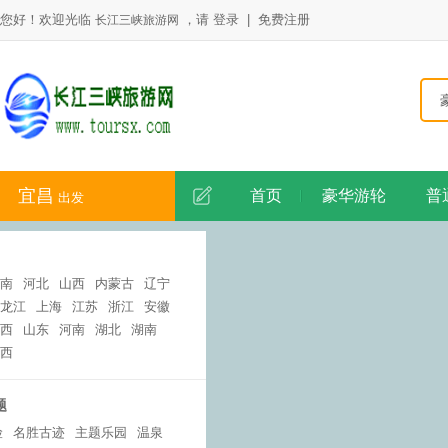
您好！欢迎光临
，请
登录
|
免费注册
长江三峡旅游网
宜昌
首页
豪华游轮
普
出发
南
河北
山西
内蒙古
辽宁
龙江
上海
江苏
浙江
安徽
西
山东
河南
湖北
湖南
西
题
险
名胜古迹
主题乐园
温泉