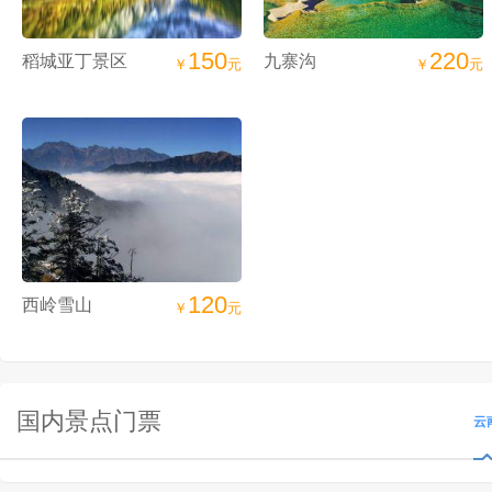
150
220
稻城亚丁景区
九寨沟
￥
元
￥
元
120
西岭雪山
￥
元
国内景点门票
云